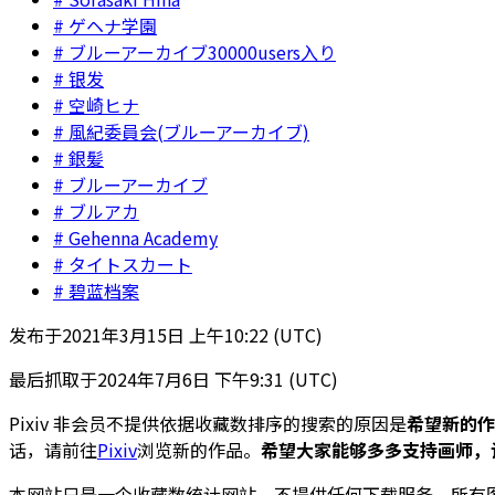
ゲヘナ学園
ブルーアーカイブ30000users入り
银发
空崎ヒナ
風紀委員会(ブルーアーカイブ)
銀髪
ブルーアーカイブ
ブルアカ
Gehenna Academy
タイトスカート
碧蓝档案
发布于
2021年3月15日 上午10:22 (UTC)
最后抓取于
2024年7月6日 下午9:31 (UTC)
Pixiv 非会员不提供依据收藏数排序的搜索的原因是
希望新的作
话，请前往
Pixiv
浏览新的作品。
希望大家能够多多支持画师，
本网站只是一个收藏数统计网站，不提供任何下载服务，所有图