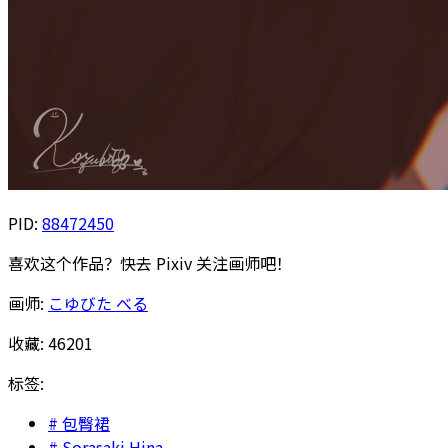
PID:
88472450
喜欢这个作品？快去 Pixiv 关注画师吧！
画师:
こゆびた べる
收藏:
46201
标签:
包臀裙
Sorasaki Hina