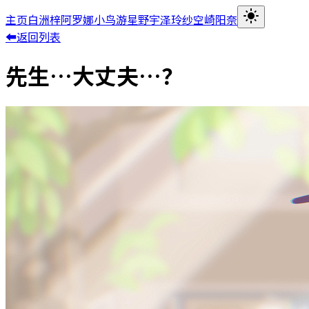
主页
白洲梓
阿罗娜
小鸟游星野
宇泽玲纱
空崎阳奈
⬅返回列表
先生…大丈夫…？