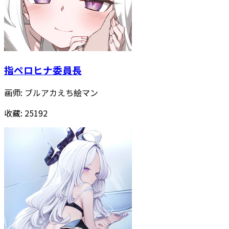
指ペロヒナ委員長
画师:
ブルアカえち絵マン
收藏:
25192