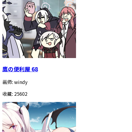
鷹の便利屋 68
画师:
windy
收藏:
25602