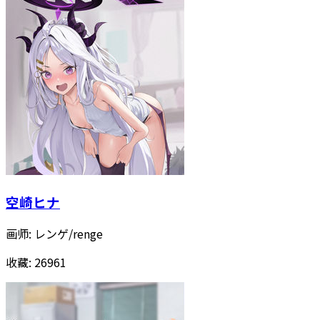
空崎ヒナ
画师:
レンゲ/renge
收藏:
26961