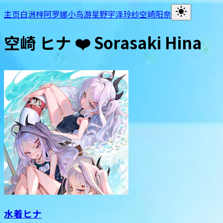
主页
白洲梓
阿罗娜
小鸟游星野
宇泽玲纱
空崎阳奈
空崎 ヒナ ❤️ Sorasaki Hina
水着ヒナ